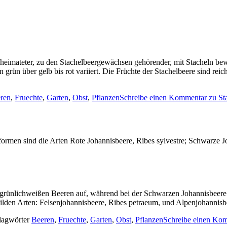
beheimateter, zu den Stachelbeergewächsen gehörender, mit Stacheln bewe
n grün über gelb bis rot variiert. Die Früchte der Stachelbeere sind 
ren
,
Fruechte
,
Garten
,
Obst
,
Pflanzen
Schreibe einen Kommentar
zu St
rmen sind die Arten Rote Johannisbeere, Ribes sylvestre; Schwarze Joh
 grünlichweißen Beeren auf, während bei der Schwarzen Johannisbeere 
ilden Arten: Felsenjohannisbeere, Ribes petraeum, und Alpenjohannisb
lagwörter
Beeren
,
Fruechte
,
Garten
,
Obst
,
Pflanzen
Schreibe einen Ko