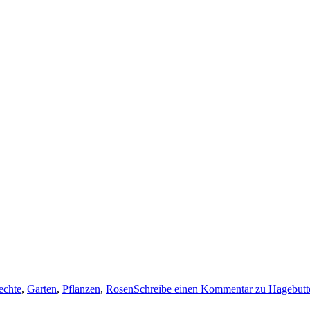
echte
,
Garten
,
Pflanzen
,
Rosen
Schreibe einen Kommentar
zu Hagebutt