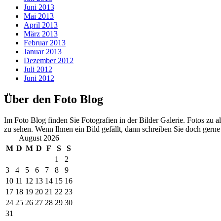
Juni 2013
Mai 2013
April 2013
März 2013
Februar 2013
Januar 2013
Dezember 2012
Juli 2012
Juni 2012
Über den Foto Blog
Im Foto Blog finden Sie Fotografien in der Bilder Galerie. Fotos zu 
zu sehen. Wenn Ihnen ein Bild gefällt, dann schreiben Sie doch gern
August 2026
M
D
M
D
F
S
S
1
2
3
4
5
6
7
8
9
10
11
12
13
14
15
16
17
18
19
20
21
22
23
24
25
26
27
28
29
30
31