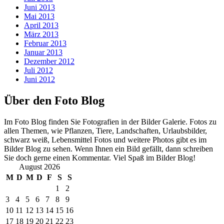
Juni 2013
Mai 2013
April 2013
März 2013
Februar 2013
Januar 2013
Dezember 2012
Juli 2012
Juni 2012
Über den Foto Blog
Im Foto Blog finden Sie Fotografien in der Bilder Galerie. Fotos zu
allen Themen, wie Pflanzen, Tiere, Landschaften, Urlaubsbilder,
schwarz weiß, Lebensmittel Fotos und weitere Photos gibt es im
Bilder Blog zu sehen. Wenn Ihnen ein Bild gefällt, dann schreiben
Sie doch gerne einen Kommentar. Viel Spaß im Bilder Blog!
August 2026
M
D
M
D
F
S
S
1
2
3
4
5
6
7
8
9
10
11
12
13
14
15
16
17
18
19
20
21
22
23