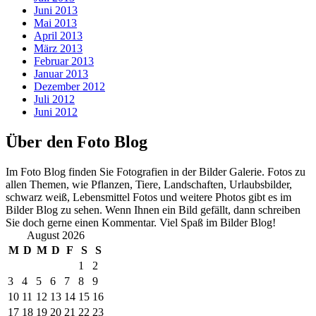
Juni 2013
Mai 2013
April 2013
März 2013
Februar 2013
Januar 2013
Dezember 2012
Juli 2012
Juni 2012
Über den Foto Blog
Im Foto Blog finden Sie Fotografien in der Bilder Galerie. Fotos zu
allen Themen, wie Pflanzen, Tiere, Landschaften, Urlaubsbilder,
schwarz weiß, Lebensmittel Fotos und weitere Photos gibt es im
Bilder Blog zu sehen. Wenn Ihnen ein Bild gefällt, dann schreiben
Sie doch gerne einen Kommentar. Viel Spaß im Bilder Blog!
August 2026
M
D
M
D
F
S
S
1
2
3
4
5
6
7
8
9
10
11
12
13
14
15
16
17
18
19
20
21
22
23