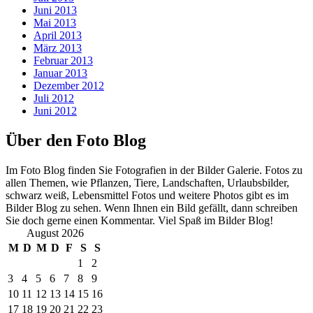
Juni 2013
Mai 2013
April 2013
März 2013
Februar 2013
Januar 2013
Dezember 2012
Juli 2012
Juni 2012
Über den Foto Blog
Im Foto Blog finden Sie Fotografien in der Bilder Galerie. Fotos zu
allen Themen, wie Pflanzen, Tiere, Landschaften, Urlaubsbilder,
schwarz weiß, Lebensmittel Fotos und weitere Photos gibt es im
Bilder Blog zu sehen. Wenn Ihnen ein Bild gefällt, dann schreiben
Sie doch gerne einen Kommentar. Viel Spaß im Bilder Blog!
August 2026
M
D
M
D
F
S
S
1
2
3
4
5
6
7
8
9
10
11
12
13
14
15
16
17
18
19
20
21
22
23