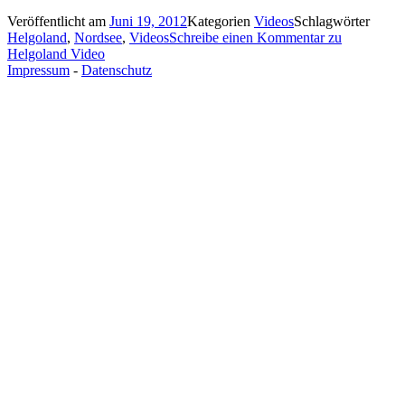
Veröffentlicht am
Juni 19, 2012
Kategorien
Videos
Schlagwörter
Helgoland
,
Nordsee
,
Videos
Schreibe einen Kommentar
zu
Helgoland Video
Impressum
-
Datenschutz