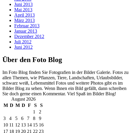
Juni 2013
Mai 2013
April 2013
März 2013
Februar 2013
Januar 2013
Dezember 2012
Juli 2012
Juni 2012
Über den Foto Blog
Im Foto Blog finden Sie Fotografien in der Bilder Galerie. Fotos zu
allen Themen, wie Pflanzen, Tiere, Landschaften, Urlaubsbilder,
schwarz weiß, Lebensmittel Fotos und weitere Photos gibt es im
Bilder Blog zu sehen. Wenn Ihnen ein Bild gefällt, dann schreiben
Sie doch gerne einen Kommentar. Viel Spaß im Bilder Blog!
August 2026
M
D
M
D
F
S
S
1
2
3
4
5
6
7
8
9
10
11
12
13
14
15
16
17
18
19
20
21
22
23