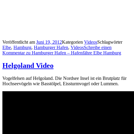
Veröffentlicht am
Juni 19, 2012
Kategorien
Videos
Schlagwörter
Elbe
,
Hamburg
,
Hamburger Hafen
,
Videos
Schreibe einen
Kommentar
zu Hamburger Hafen – Hafenfähre Elbe Hamburg
Helgoland Video
Vogelfelsen auf Helgoland. Die Nordsee Insel ist ein Brutplatz für
Hochseevögeln wie Basstölpel, Eissturmvogel oder Lummen.