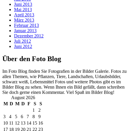
Juni 2013
Mai 2013
April 2013
März 2013
Februar 2013
Januar 2013
Dezember 2012
Juli 2012
Juni 2012
Über den Foto Blog
Im Foto Blog finden Sie Fotografien in der Bilder Galerie. Fotos zu
allen Themen, wie Pflanzen, Tiere, Landschaften, Urlaubsbilder,
schwarz weiß, Lebensmittel Fotos und weitere Photos gibt es im
Bilder Blog zu sehen. Wenn Ihnen ein Bild gefällt, dann schreiben
Sie doch gerne einen Kommentar. Viel Spaß im Bilder Blog!
August 2026
M
D
M
D
F
S
S
1
2
3
4
5
6
7
8
9
10
11
12
13
14
15
16
17
18
19
20
21
22
23