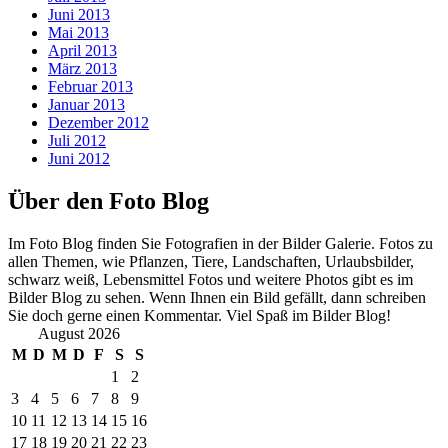
Juni 2013
Mai 2013
April 2013
März 2013
Februar 2013
Januar 2013
Dezember 2012
Juli 2012
Juni 2012
Über den Foto Blog
Im Foto Blog finden Sie Fotografien in der Bilder Galerie. Fotos zu
allen Themen, wie Pflanzen, Tiere, Landschaften, Urlaubsbilder,
schwarz weiß, Lebensmittel Fotos und weitere Photos gibt es im
Bilder Blog zu sehen. Wenn Ihnen ein Bild gefällt, dann schreiben
Sie doch gerne einen Kommentar. Viel Spaß im Bilder Blog!
August 2026
M
D
M
D
F
S
S
1
2
3
4
5
6
7
8
9
10
11
12
13
14
15
16
17
18
19
20
21
22
23