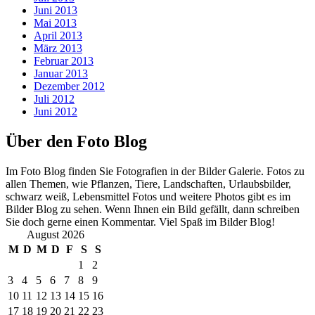
Juni 2013
Mai 2013
April 2013
März 2013
Februar 2013
Januar 2013
Dezember 2012
Juli 2012
Juni 2012
Über den Foto Blog
Im Foto Blog finden Sie Fotografien in der Bilder Galerie. Fotos zu
allen Themen, wie Pflanzen, Tiere, Landschaften, Urlaubsbilder,
schwarz weiß, Lebensmittel Fotos und weitere Photos gibt es im
Bilder Blog zu sehen. Wenn Ihnen ein Bild gefällt, dann schreiben
Sie doch gerne einen Kommentar. Viel Spaß im Bilder Blog!
August 2026
M
D
M
D
F
S
S
1
2
3
4
5
6
7
8
9
10
11
12
13
14
15
16
17
18
19
20
21
22
23