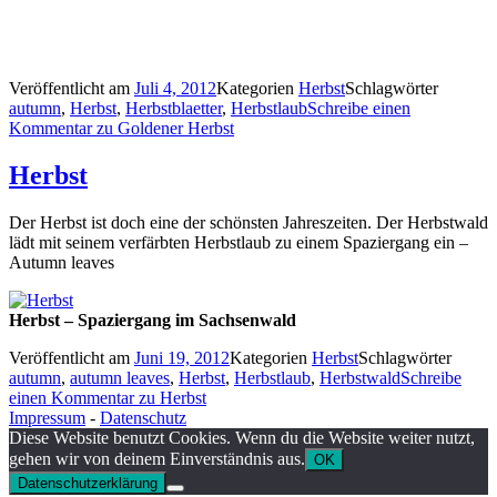
Veröffentlicht am
Juli 4, 2012
Kategorien
Herbst
Schlagwörter
autumn
,
Herbst
,
Herbstblaetter
,
Herbstlaub
Schreibe einen
Kommentar
zu Goldener Herbst
Herbst
Der Herbst ist doch eine der schönsten Jahreszeiten. Der Herbstwald
lädt mit seinem verfärbten Herbstlaub zu einem Spaziergang ein –
Autumn leaves
Herbst – Spaziergang im Sachsenwald
Veröffentlicht am
Juni 19, 2012
Kategorien
Herbst
Schlagwörter
autumn
,
autumn leaves
,
Herbst
,
Herbstlaub
,
Herbstwald
Schreibe
einen Kommentar
zu Herbst
Impressum
-
Datenschutz
Diese Website benutzt Cookies. Wenn du die Website weiter nutzt,
gehen wir von deinem Einverständnis aus.
OK
Datenschutzerklärung