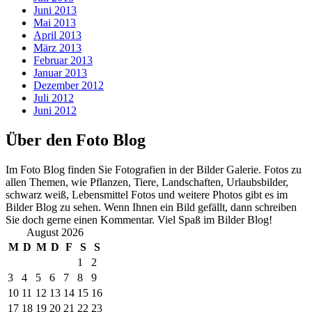
Juni 2013
Mai 2013
April 2013
März 2013
Februar 2013
Januar 2013
Dezember 2012
Juli 2012
Juni 2012
Über den Foto Blog
Im Foto Blog finden Sie Fotografien in der Bilder Galerie. Fotos zu
allen Themen, wie Pflanzen, Tiere, Landschaften, Urlaubsbilder,
schwarz weiß, Lebensmittel Fotos und weitere Photos gibt es im
Bilder Blog zu sehen. Wenn Ihnen ein Bild gefällt, dann schreiben
Sie doch gerne einen Kommentar. Viel Spaß im Bilder Blog!
August 2026
M
D
M
D
F
S
S
1
2
3
4
5
6
7
8
9
10
11
12
13
14
15
16
17
18
19
20
21
22
23