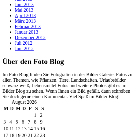
Juni 2013
Mai 2013
April 2013
März 2013
Februar 2013
Januar 2013
Dezember 2012
Juli 2012
Juni 2012
Über den Foto Blog
Im Foto Blog finden Sie Fotografien in der Bilder Galerie. Fotos zu
allen Themen, wie Pflanzen, Tiere, Landschaften, Urlaubsbilder,
schwarz weiß, Lebensmittel Fotos und weitere Photos gibt es im
Bilder Blog zu sehen. Wenn Ihnen ein Bild gefällt, dann schreiben
Sie doch gerne einen Kommentar. Viel Spaß im Bilder Blog!
August 2026
M
D
M
D
F
S
S
1
2
3
4
5
6
7
8
9
10
11
12
13
14
15
16
17
18
19
20
21
22
23