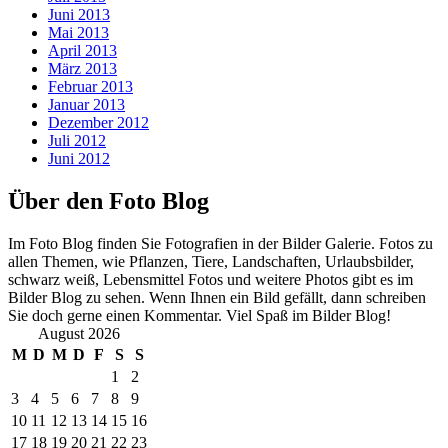
Juni 2013
Mai 2013
April 2013
März 2013
Februar 2013
Januar 2013
Dezember 2012
Juli 2012
Juni 2012
Über den Foto Blog
Im Foto Blog finden Sie Fotografien in der Bilder Galerie. Fotos zu
allen Themen, wie Pflanzen, Tiere, Landschaften, Urlaubsbilder,
schwarz weiß, Lebensmittel Fotos und weitere Photos gibt es im
Bilder Blog zu sehen. Wenn Ihnen ein Bild gefällt, dann schreiben
Sie doch gerne einen Kommentar. Viel Spaß im Bilder Blog!
August 2026
M
D
M
D
F
S
S
1
2
3
4
5
6
7
8
9
10
11
12
13
14
15
16
17
18
19
20
21
22
23