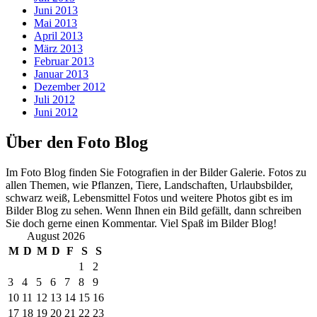
Juni 2013
Mai 2013
April 2013
März 2013
Februar 2013
Januar 2013
Dezember 2012
Juli 2012
Juni 2012
Über den Foto Blog
Im Foto Blog finden Sie Fotografien in der Bilder Galerie. Fotos zu
allen Themen, wie Pflanzen, Tiere, Landschaften, Urlaubsbilder,
schwarz weiß, Lebensmittel Fotos und weitere Photos gibt es im
Bilder Blog zu sehen. Wenn Ihnen ein Bild gefällt, dann schreiben
Sie doch gerne einen Kommentar. Viel Spaß im Bilder Blog!
August 2026
M
D
M
D
F
S
S
1
2
3
4
5
6
7
8
9
10
11
12
13
14
15
16
17
18
19
20
21
22
23