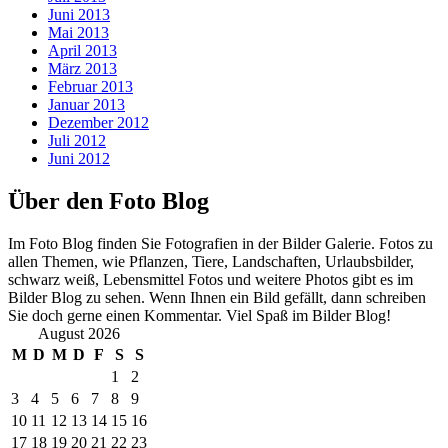
Juni 2013
Mai 2013
April 2013
März 2013
Februar 2013
Januar 2013
Dezember 2012
Juli 2012
Juni 2012
Über den Foto Blog
Im Foto Blog finden Sie Fotografien in der Bilder Galerie. Fotos zu
allen Themen, wie Pflanzen, Tiere, Landschaften, Urlaubsbilder,
schwarz weiß, Lebensmittel Fotos und weitere Photos gibt es im
Bilder Blog zu sehen. Wenn Ihnen ein Bild gefällt, dann schreiben
Sie doch gerne einen Kommentar. Viel Spaß im Bilder Blog!
August 2026
M
D
M
D
F
S
S
1
2
3
4
5
6
7
8
9
10
11
12
13
14
15
16
17
18
19
20
21
22
23