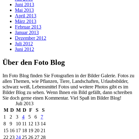
Juni 2013
Mai 2013
April 2013
März 2013
Februar 2013
Januar 2013
Dezember 2012
Juli 2012
Juni 2012
Über den Foto Blog
Im Foto Blog finden Sie Fotografien in der Bilder Galerie. Fotos zu
allen Themen, wie Pflanzen, Tiere, Landschaften, Urlaubsbilder,
schwarz weiß, Lebensmittel Fotos und weitere Photos gibt es im
Bilder Blog zu sehen. Wenn Ihnen ein Bild gefällt, dann schreiben
Sie doch gerne einen Kommentar. Viel Spaß im Bilder Blog!
Juli 2013
M
D
M
D
F
S
S
1
2
3
4
5
6
7
8
9
10
11
12
13
14
15
16
17
18
19
20
21
22
23
24
25
26
27
28